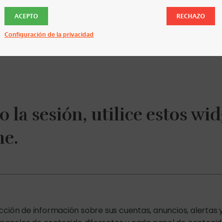
ACEPTO
RECHAZO
Configuración de la privacidad
 la sesión, utilice estos wi
ne.
cción de información sobre sus cuentas, anuncios, alertas 