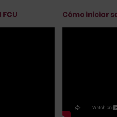
d FCU
Cómo iniciar s