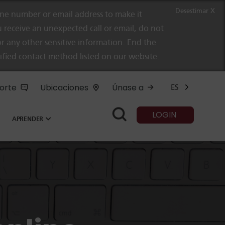
Desestimar X
e number or email address to make it
 receive an unexpected call or email, do not
r any other sensitive information. End the
rified contact method listed on our website.
orte
Ubicaciones
Únase a
ES
LOGIN
APRENDER