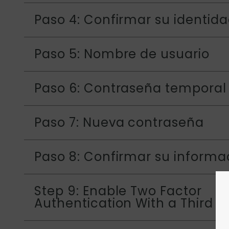
Paso 4: Confirmar su identid
Paso 5: Nombre de usuario
Paso 6: Contraseña temporal
Paso 7: Nueva contraseña
Paso 8: Confirmar su informa
Step 9: Enable Two Factor
Authentication With a Third P