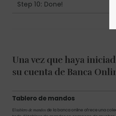
Step 10: Done!
Una vez que haya iniciado
su cuenta de Banca Onli
Tablero de mandos
El
de la banca online ofrece una cole
tablero de mandos