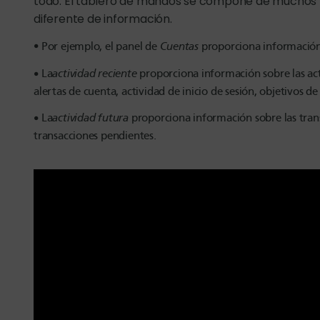
todo. El tablero de mandos se compone de muchos p
diferente de información.
Por ejemplo, el panel de
Cuentas
proporciona información 
La
actividad reciente
proporciona información sobre las act
alertas de cuenta, actividad de inicio de sesión, objetivos 
La
actividad futura
proporciona información sobre las tran
transacciones pendientes.