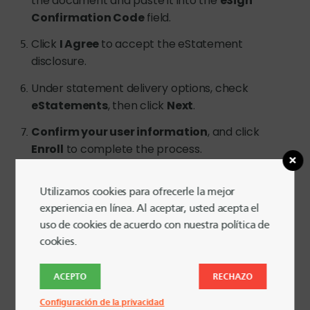
the document and paste it into the
eSign
Confirmation Code
field.
Click
I Agree
to accept the eStatement
disclosure.
Under statement delivery options, check
eStatements
, then click
Next
.
Confirm your user information
, and click
Enroll
to complete the process.
Utilizamos cookies para ofrecerle la mejor
experiencia en línea. Al aceptar, usted acepta el
Para los extractos de las tarjetas
uso de cookies de acuerdo con nuestra política de
de crédito
cookies.
My Credit Card
In
Digital Banking
, click
and select
ACEPTO
RECHAZO
the appropriate card.
Configuración de la privacidad