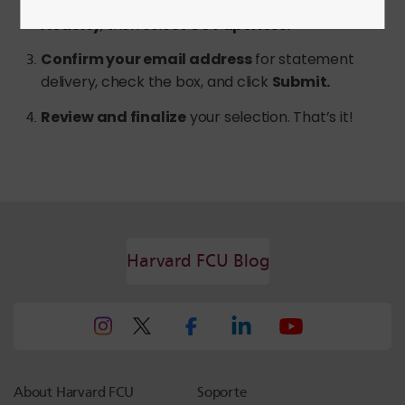
In the
Card Center
, click
Statements &
Activity
, then select
Go Paperless.
Confirm your email address
for statement
delivery, check the box, and click
Submit.
Review and finalize
your selection. That’s it!
Harvard FCU Blog
About Harvard FCU
Soporte