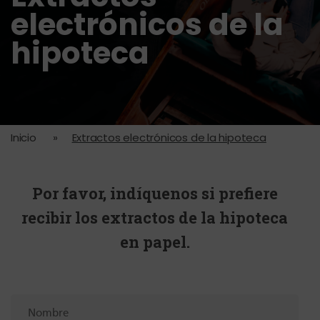
electrónicos de la
hipoteca
Inicio
»
Extractos electrónicos de la hipoteca
Por favor, indíquenos si prefiere
recibir los extractos de la hipoteca
en papel.
Nombre
de