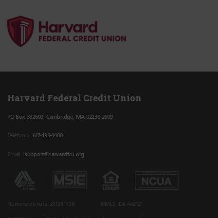
Harvard Federal Credit Union
PO Box 382609, Cambridge, MA 02238-2609
Teléfono
617-495-4460
Email
support@harvardfcu.org
Número de ruta: 211381738
NMLS ID# 442121