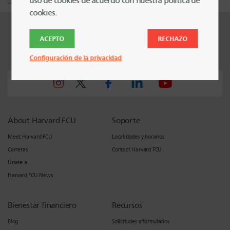
uso de cookies de acuerdo con nuestra política de
cookies.
ACEPTO
RECHAZO
Harvard FCU Blog
Configuración de la privacidad
About Harvard FCU
Soporte
Meet Harvard FCU
Localidades y horarios
Carreras
Contact Harvard FCU
Únase a
Harvard FCU News
Bienestar financiero
Recursos
Blog
Solicitudes y formularios